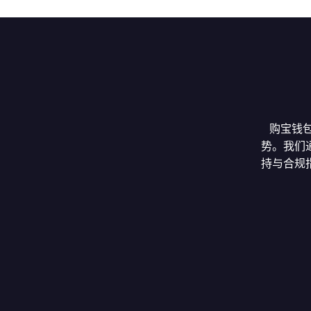
购宝钱包
势。我们
持与合规