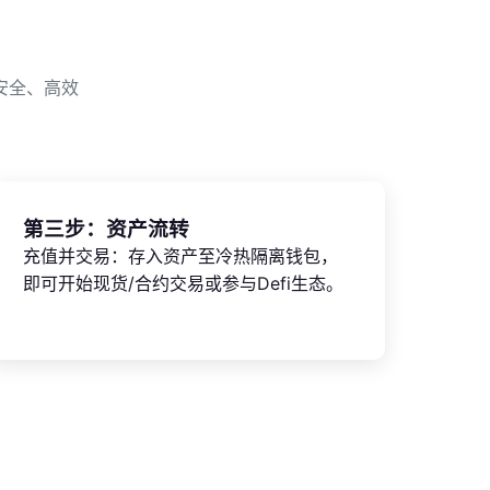
安全、高效
第三步：资产流转
充值并交易：存入资产至冷热隔离钱包，
即可开始现货/合约交易或参与Defi生态。