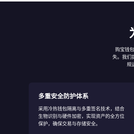
购宝钱包
失。我们
规
多重安全防护体系
采用冷热钱包隔离与多重签名技术，结合
生物识别与硬件加密，实现资产的全方位
保护，确保交易与存储安全。