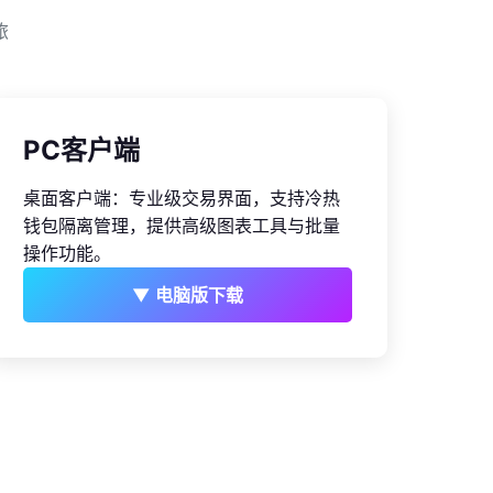
旅
PC客户端
桌面客户端：专业级交易界面，支持冷热
钱包隔离管理，提供高级图表工具与批量
操作功能。
▼ 电脑版下载