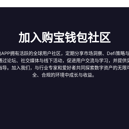
加入购宝钱包社区
APP拥有活跃的全球用户社区，定期分享市场洞察、Defi策略与
通过论坛、社交媒体与线下活动，促进用户交流与学习，并提供
指导。加入我们，与行业专家和爱好者共同探索数字资产的无限
全、合规的环境中成长与收益。