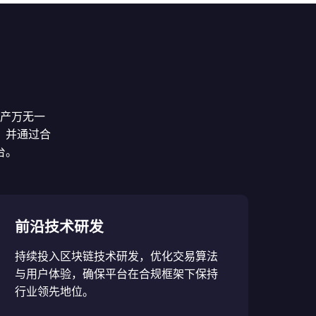
？
资产万无一
，并通过合
台。
前沿技术研发
持续投入区块链技术研发，优化交易算法
与用户体验，确保平台在合规框架下保持
行业领先地位。