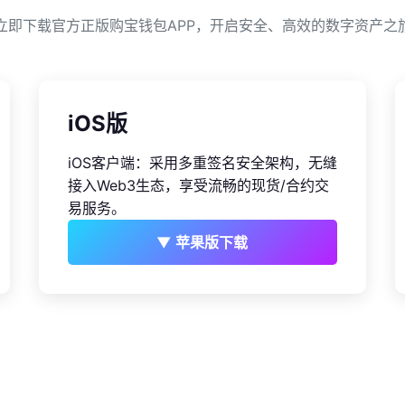
立即下载官方正版购宝钱包APP，开启安全、高效的数字资产之
iOS版
iOS客户端：采用多重签名安全架构，无缝
接入Web3生态，享受流畅的现货/合约交
易服务。
▼ 苹果版下载